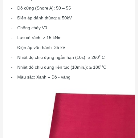
-
Độ cứng (Shore A): 50 – 55
-
Điện áp đánh thủng: ≥ 50kV
-
Chống cháy V0
-
Lực xé rách: > 15 kNm
-
Điện áp vận hành: 35 kV
O
-
Nhiệt độ chịu đựng ngắn hạn (10s): ≥ 260
C
O
-
Nhiệt độ chịu đựng liên tục (10min.): ≥ 180
C
-
Màu sắc: Xanh – Đỏ - vàng