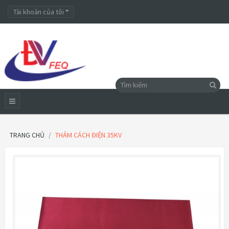
Tài khoản của tôi
TRANG CHỦ
THẢM CÁCH ĐIỆN 35KV